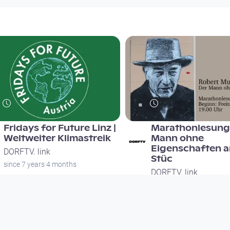
Fridays for Future Linz |
Marathonlesung:
Weltweiter Klimastreik
Mann ohne
Eigenschaften a
DORFTV. link
Stüc
since 7 years 4 months
DORFTV. link
since 7 years 4 months