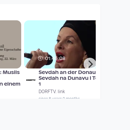
01:46:08
 Musils
Sevdah an der Donau /
Sevdah na Dunavu I Teil
n einem
1
DORFTV. link
since 8 years 9 months