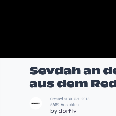
Sevdah an de
aus dem Red
Created at 30. Oct. 2018
5689 Ansichten
by
dorftv