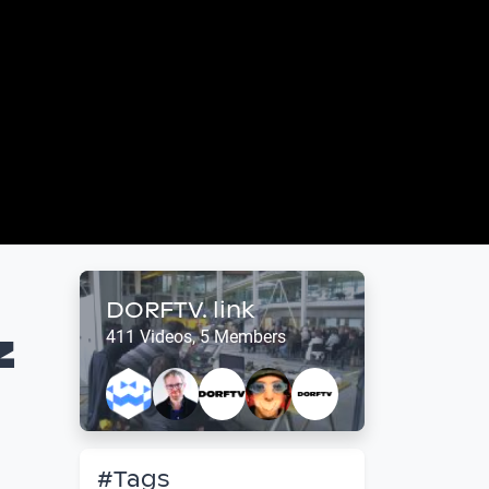
DORFTV. link
z
411 Videos, 5 Members
#Tags