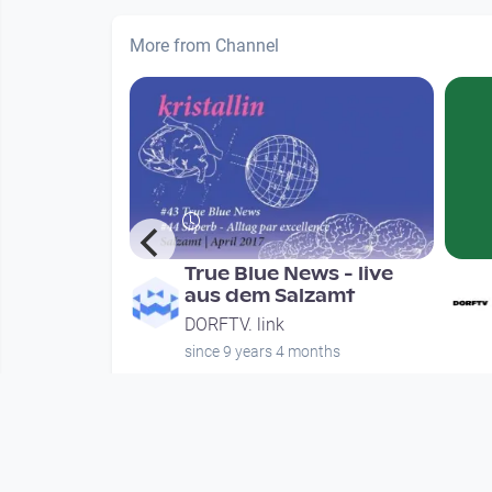
More from Channel
iest Till
True Blue News - live
Eine
aus dem Salzamt
ng der
DORFTV. link
since 9 years 4 months
nths
Mehr vom User