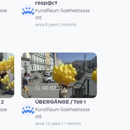
resp@ct
sse
KunstRaum Goethestrasse
xtd
since 8 years 2 months
00:02:32
 2
ÜBERGÄNGE / Teil 1
sse
KunstRaum Goethestrasse
xtd
since 10 years 11 months