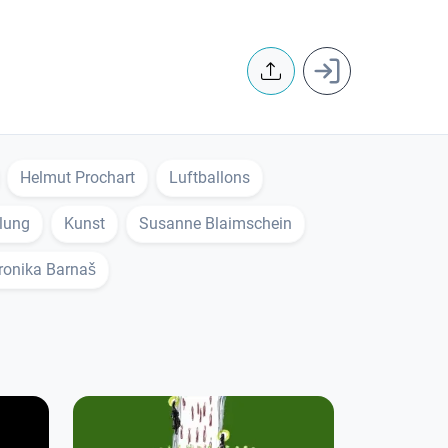
User accoun
Helmut Prochart
Luftballons
lung
Kunst
Susanne Blaimschein
ronika Barnaš