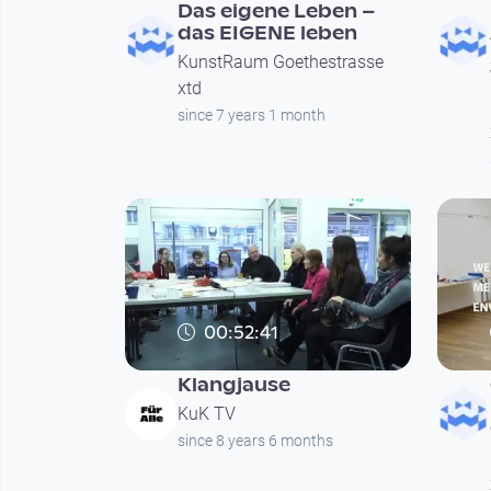
Das eigene Leben –
das EIGENE leben
KunstRaum Goethestrasse
xtd
since 7 years 1 month
00:52:41
Klangjause
KuK TV
since 8 years 6 months