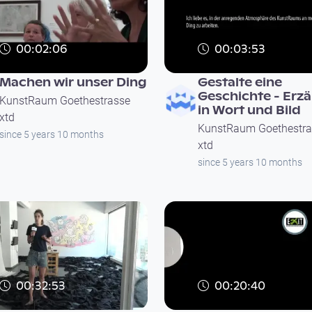
00:02:06
00:03:53
Machen wir unser Ding
Gestalte eine
Geschichte - Erzä
KunstRaum Goethestrasse
in Wort und Bild
xtd
KunstRaum Goethestra
since 5 years 10 months
xtd
since 5 years 10 months
00:32:53
00:20:40