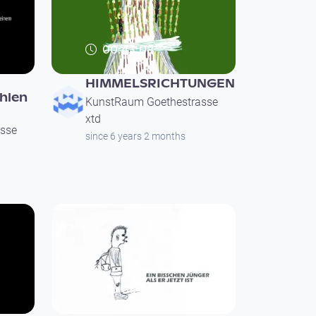
00:43:08
HIMMELSRICHTUNGEN
hlen
KunstRaum Goethestrasse
xtd
sse
since 6 years 2 months
00:08:20