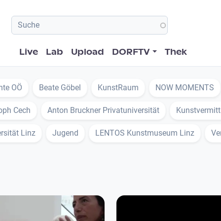
Hauptnavigation
Live
Lab
Upload
DORFTV
Thek
nte OÖ
Beate Göbel
KunstRaum
NOW MOMENTS
toph Cech
Anton Bruckner Privatuniversität
Kunstvermitt
rsität Linz
Jugend
LENTOS Kunstmuseum Linz
Ve