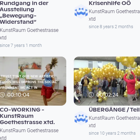
Rundgang in der
Krisenhilfe OÖ
Ausstellung
KunstRaum Goethestra
„Bewegung-
xtd
Widerstand“
since 8 years 2 months
KunstRaum Goethestrasse
xtd
since 7 years 1 month
00:10:04
00:02:24
CO-WORKING -
ÜBERGÄNGE / Teil
KunstRaum
KunstRaum Goethestra
Goethestrasse xtd.
xtd
KunstRaum Goethestrasse
since 10 years 2 months
xtd