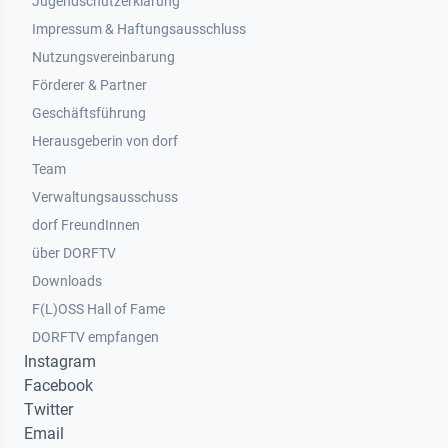
Jugendschutzerklärung
Impressum & Haftungsausschluss
Nutzungsvereinbarung
Footer 2
Förderer & Partner
Geschäftsführung
Herausgeberin von dorf
Team
Verwaltungsausschuss
dorf FreundInnen
Footer 3
über DORFTV
Downloads
F(L)OSS Hall of Fame
Footer 4
DORFTV empfangen
Instagram
Facebook
Twitter
Email