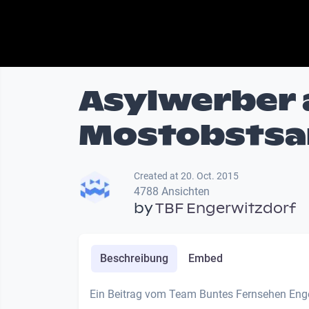
Asylwerber 
Mostobsts
Created at 20. Oct. 2015
4788 Ansichten
by
TBF Engerwitzdorf
Beschreibung
Embed
Ein Beitrag vom Team Buntes Fernsehen Enge