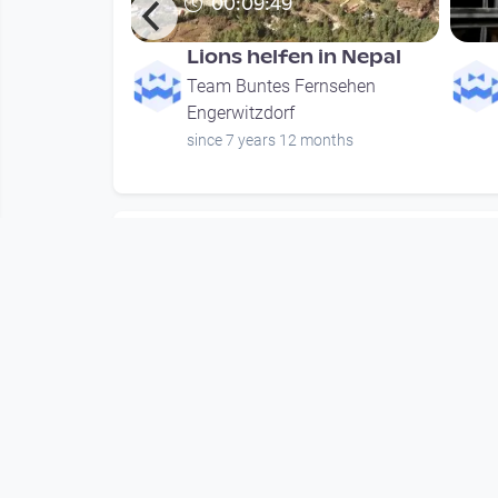
00:09:49
 Zukunft
Lions helfen in Nepal
rnsehen
Team Buntes Fernsehen
Engerwitzdorf
nth
since 7 years 12 months
Mehr vom User
00:09:49
 Zukunft
Lions helfen in Nepal