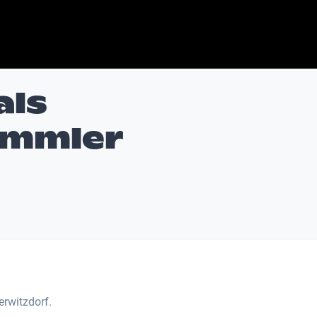
als
ammler
rwitzdorf.