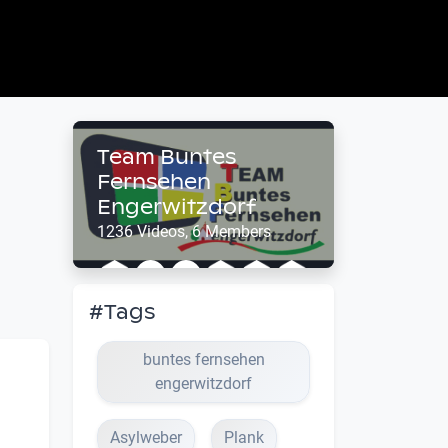
Team Buntes
Fernsehen
Engerwitzdorf
1236 Videos, 6 Members
#Tags
buntes fernsehen
engerwitzdorf
Asylweber
Plank