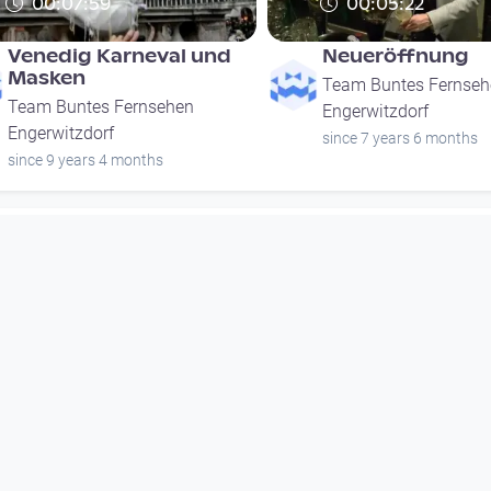
00:07:59
00:05:22
Venedig Karneval und
Neueröffnung
Masken
Team Buntes Fernseh
Team Buntes Fernsehen
Engerwitzdorf
Engerwitzdorf
since 7 years 6 months
since 9 years 4 months
00:07:59
00:05:22
Venedig Karneval und
Neueröffnung
Masken