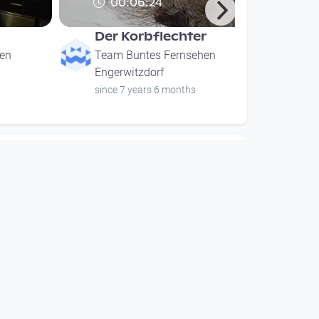
00:06:24
Der Korbflechter
en
Team Buntes Fernsehen
Engerwitzdorf
since 7 years 6 months
00:06:24
Der Korbflechter