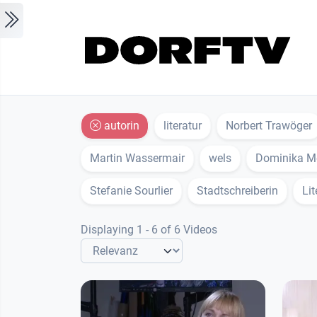
Skip to main content
autorin
literatur
Norbert Trawöger
Martin Wassermair
wels
Dominika M
Stefanie Sourlier
Stadtschreiberin
Lit
Displaying 1 - 6 of 6 Videos