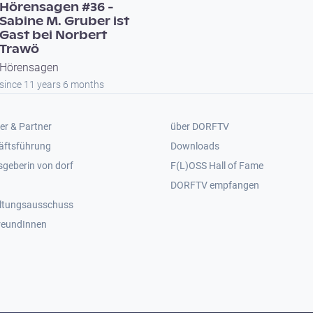
Hörensagen #36 -
Sabine M. Gruber ist
Gast bei Norbert
Trawö
Hörensagen
since 11 years 6 months
er 2
Footer 3
er & Partner
über DORFTV
äftsführung
Downloads
geberin von dorf
F(L)OSS Hall of Fame
Footer 4
DORFTV empfangen
ltungsausschuss
reundInnen