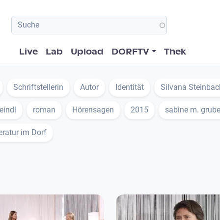
Hauptnavigation
Live
Lab
Upload
DORFTV
Thek
Schriftstellerin
Autor
Identität
Silvana Steinbac
eindl
roman
Hörensagen
2015
sabine m. grube
eratur im Dorf