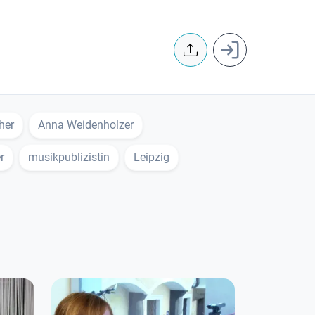
User accoun
her
Anna Weidenholzer
r
musikpublizistin
Leipzig