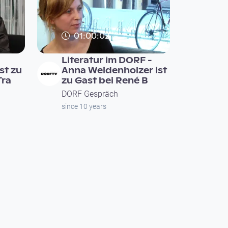
01:00:02
-
Literatur im DORF -
st zu
Anna Weidenholzer ist
Tra
zu Gast bei René B
DORF Gespräch
since 10 years