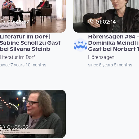
00:48:57
01:02:14
Literatur im Dorf |
Hörensagen #64 
Sabine Scholl zu Gast
Dominika Meindl i
bei Silvana Steinb
Gast bei Norbert 
Literatur im Dorf
Hörensagen
since 7 years 10 months
since 8 years 5 months
01:05:02