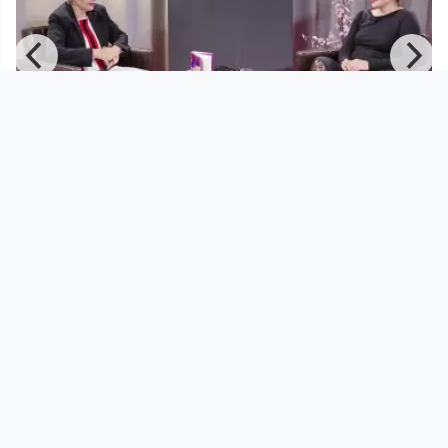
00:48:28
Literatur im DORF Marianne
Jungmaier
Literatur im Dorf
since 3 years 9 months
Footer 1
Charta für Community Fernsehen in Österreich
Datenschutzerklärung
Gesetze im Rundfunkbereich
Grundsätze der Programmgestaltung
Jugendschutzerklärung