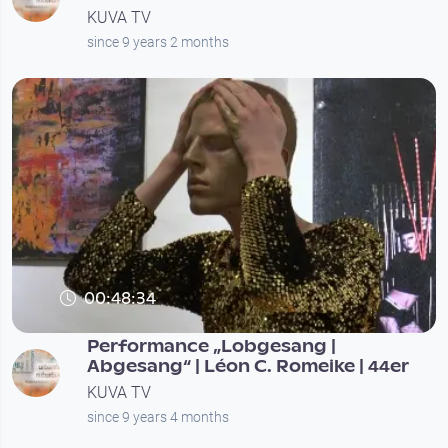
KUVA TV
since 9 years 2 months
00:48:34
Performance „Lobgesang |
Abgesang“ | Léon C. Romeike | 44er
KUVA TV
since 9 years 4 months