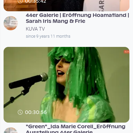
00:35:42
44er Galerie | Eröffnung Hoamatland |
Sarah Iris Mang & Frie
KUVA TV
since 9 years 11 months
00:30:56
"Green"_Ida Marie Corell_Eröffnung
Ausstellung 44er Galerie