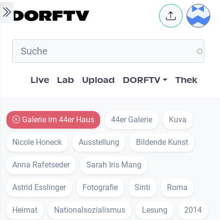
Skip to main content
User 
Hauptnavigation
Live
Lab
Upload
DORFTV
Thek
Galerie im 44er Haus
44er Galerie
Kuva
Nicole Honeck
Ausstellung
Bildende Kunst
Anna Rafetseder
Sarah Iris Mang
Astrid Esslinger
Fotografie
Sinti
Roma
Heimat
Nationalsozialismus
Lesung
2014