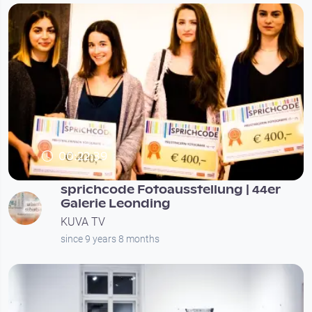
00:22:39
sprichcode Fotoausstellung | 44er
Galerie Leonding
KUVA TV
since 9 years 8 months