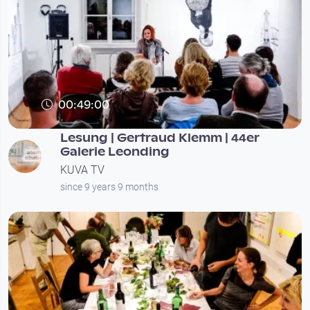
00:49:00
Lesung | Gertraud Klemm | 44er
Galerie Leonding
KUVA TV
since 9 years 9 months