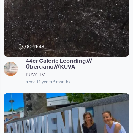
00:11:43
44er Galerie Leonding///
Übergang///KUVA
KUVA TV
since 11 years 6 months