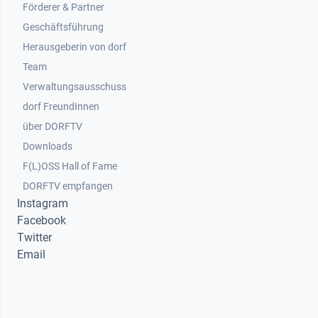
Footer 2
Förderer & Partner
Geschäftsführung
Herausgeberin von dorf
Team
Verwaltungsausschuss
dorf FreundInnen
Footer 3
über DORFTV
Downloads
F(L)OSS Hall of Fame
Footer 4
DORFTV empfangen
Instagram
Facebook
Twitter
Email