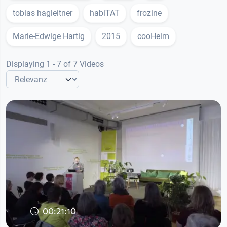
tobias hagleitner
habiTAT
frozine
Marie-Edwige Hartig
2015
cooHeim
Displaying 1 - 7 of 7 Videos
00:21:10