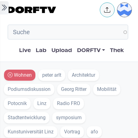
Skip to main content
User 
Hauptnavigation
Live
Lab
Upload
DORFTV
Thek
Wohnen
peter arlt
Architektur
Podiumsdiskussion
Georg Ritter
Mobilität
Potocnik
Linz
Radio FRO
Stadtentwicklung
symposium
Kunstuniversität Linz
Vortrag
afo