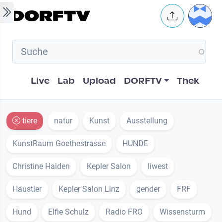
Skip to main content
User 
Hauptnavigation
Live
Lab
Upload
DORFTV
Thek
tiere
natur
Kunst
Ausstellung
KunstRaum Goethestrasse
HUNDE
Christine Haiden
Kepler Salon
liwest
Haustier
Kepler Salon Linz
gender
FRF
Hund
Elfie Schulz
Radio FRO
Wissensturm