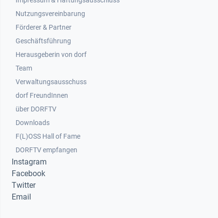
Impressum & Haftungsausschluss
Nutzungsvereinbarung
Footer 2
Förderer & Partner
Geschäftsführung
Herausgeberin von dorf
Team
Verwaltungsausschuss
dorf FreundInnen
Footer 3
über DORFTV
Downloads
F(L)OSS Hall of Fame
Footer 4
DORFTV empfangen
Instagram
Facebook
Twitter
Email