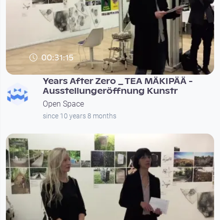
00:31:15
Years After Zero _ TEA MÄKIPÄÄ -
Ausstellungeröffnung Kunstr
Open Space
since 10 years 8 months