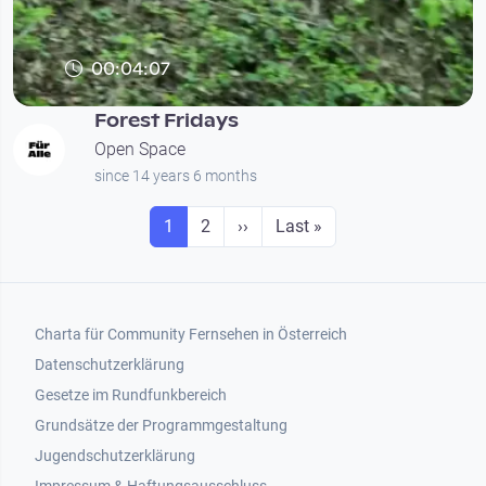
00:04:07
Forest Fridays
Open Space
since 14 years 6 months
Seitennummerierung
Seite
Seite
Next page
Last page
1
2
››
Last »
Footer 1
Charta für Community Fernsehen in Österreich
Datenschutzerklärung
Gesetze im Rundfunkbereich
Grundsätze der Programmgestaltung
Jugendschutzerklärung