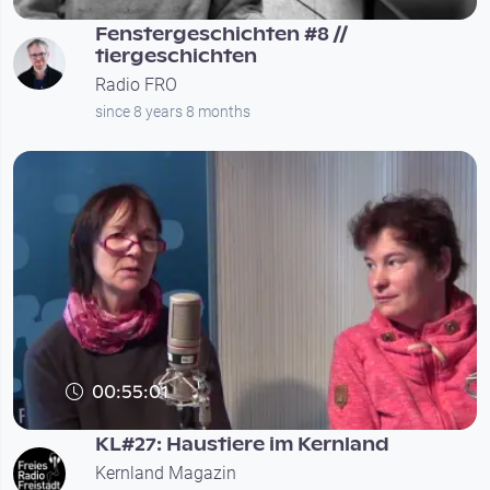
Fenstergeschichten #8 //
tiergeschichten
Radio FRO
since 8 years 8 months
00:55:01
KL#27: Haustiere im Kernland
Kernland Magazin