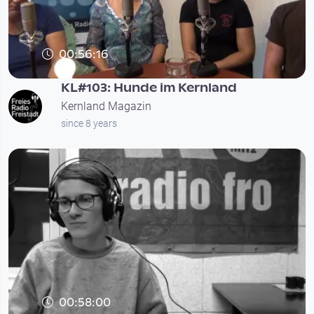
00:56:16
KL#103: Hunde im Kernland
Kernland Magazin
since 8 years
00:58:00