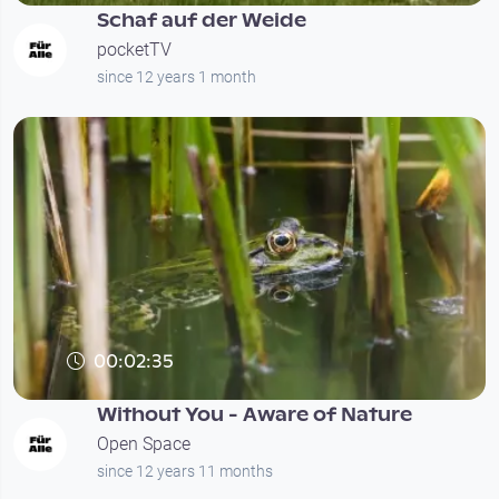
Schaf auf der Weide
pocketTV
since 12 years 1 month
00:02:35
Without You - Aware of Nature
Open Space
since 12 years 11 months