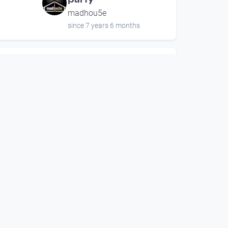
madhou5e
since 7 years 6 months
00:39:31
ection -
Duracell - madhou5e
party
madhou5e
since 7 years 6 months