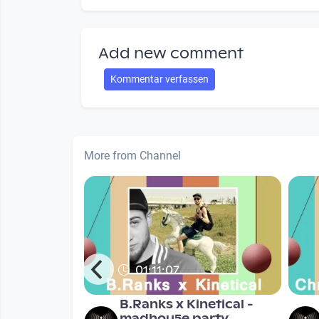
Add new comment
Kommentar verfassen
More from Channel
01:11:07
Janda
B.Ranks x Kinetical -
madhou5e party