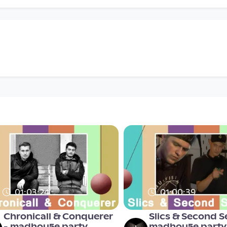
01:03:24
01:00:39
Chronicall & Conquerer
Slics & Second S
- madhou5e party
madhou5e party