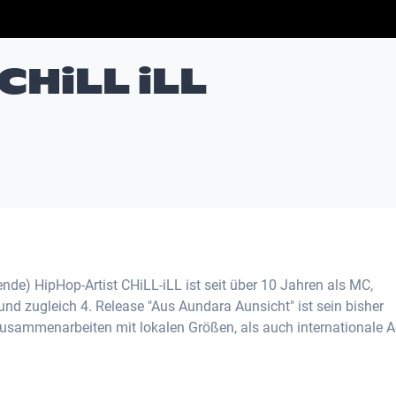
CHiLL iLL
nde) HipHop-Artist CHiLL-iLL ist seit über 10 Jahren als MC,
und zugleich 4. Release "Aus Aundara Aunsicht" ist sein bisher
usammenarbeiten mit lokalen Größen, als auch internationale A