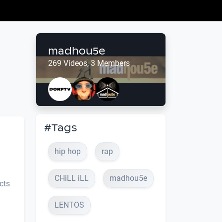
madhou5e
269 Videos, 3 Members
#Tags
hip hop
rap
CHiLL iLL
madhou5e
cts
LENTOS