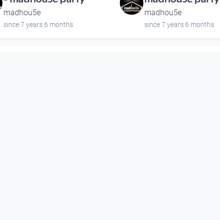
madhou5e
madhou5e
since 7 years 6 months
since 7 years 6 months
01:03:24
01:00:39
Chronicall & Conquerer
Slics & Second S
- madhou5e party
madhou5e party
madhou5e
madhou5e
since 7 years 6 months
since 7 years 6 months