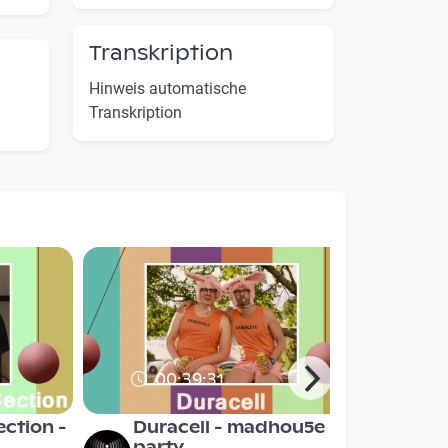
Transkription
Hinweis automatische
Transkription
00:39:31
ection -
Duracell - madhou5e
party