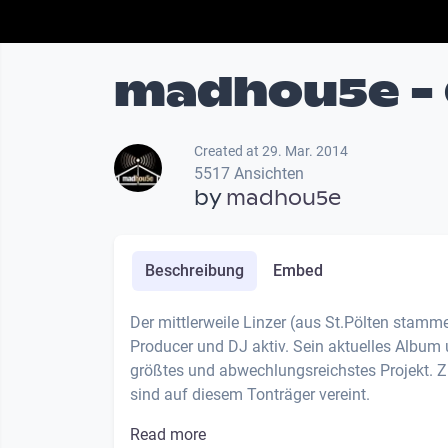
madhou5e - 
Created at 29. Mar. 2014
5517 Ansichten
by
madhou5e
Beschreibung
Embed
Der mittlerweile Linzer (aus St.Pölten stamme
Producer und DJ aktiv. Sein aktuelles Album 
größtes und abwechlungsreichstes Projekt. Z
sind auf diesem Tonträger vereint.
Read more