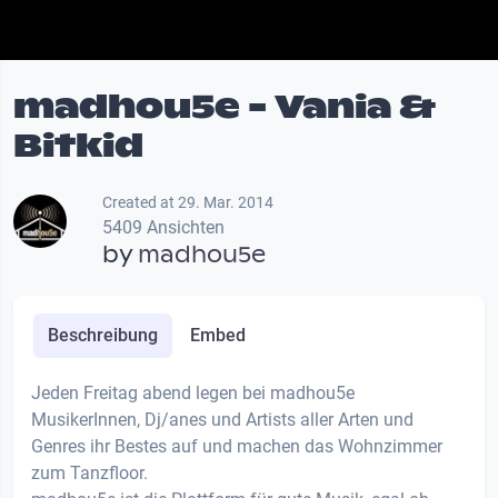
madhou5e - Vania &
Bitkid
Created at 29. Mar. 2014
5409 Ansichten
by
madhou5e
Beschreibung
Embed
Jeden Freitag abend legen bei madhou5e
MusikerInnen, Dj/anes und Artists aller Arten und
Genres ihr Bestes auf und machen das Wohnzimmer
zum Tanzfloor.