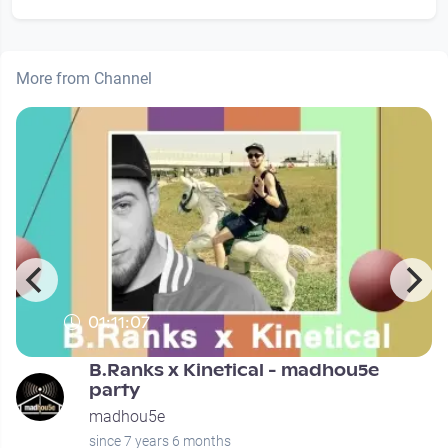
More from Channel
01:11:07
B.Ranks x Kinetical - madhou5e
party
madhou5e
since 7 years 6 months