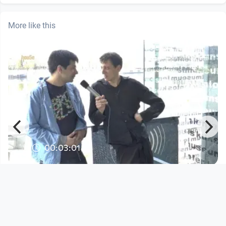
More like this
00:03:01
madhou5e interview - Bitkid
madhou5e
since 12 years 4 months