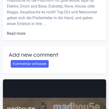
madhou5e ist die Plattform für gute Musik, egal ob
Elektro, Drum and Bass, Dubstep, Rave, House, oder
Ragga, Hauptsache es rockt! Top-Dj's und Newcomer
geben sich die Plattenteller in die Hand, und geben
einen Einblick in ihre ...
Read more
Add new comment
Kommentar verfassen
madhou5e