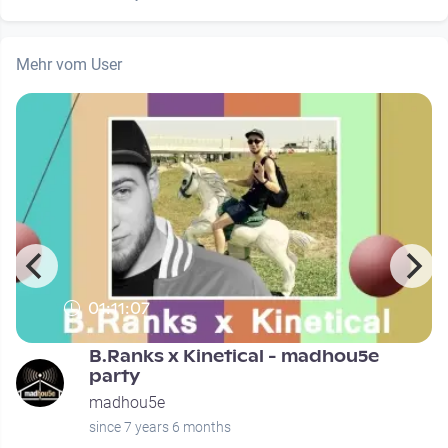
Mehr vom User
01:11:07
B.Ranks x Kinetical - madhou5e
party
madhou5e
since 7 years 6 months