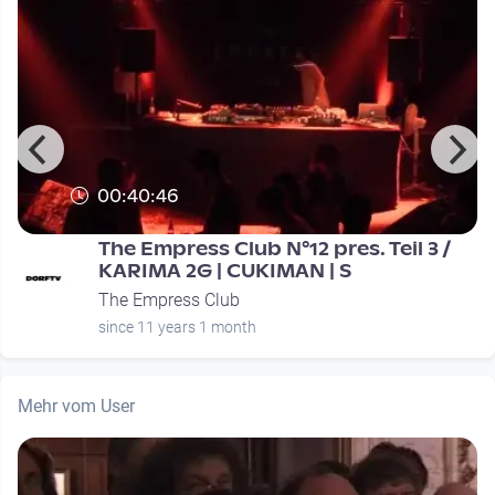
00:40:46
.
The Empress Club N°12 pres. Teil 3 /
KARIMA 2G | CUKIMAN | S
The Empress Club
since 11 years 1 month
Mehr vom User