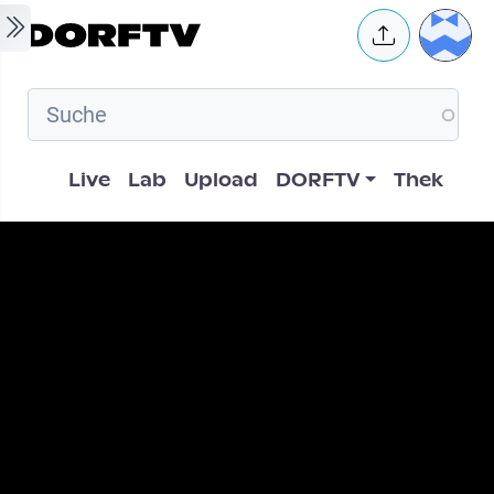
Skip to main content
User 
Hauptnavigation
Live
Lab
Upload
DORFTV
Thek