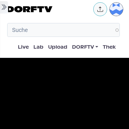
Skip to main content
User 
Hauptnavigation
Live
Lab
Upload
DORFTV
Thek