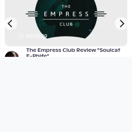
00:02:39
:
The Empress Club Review "Soulcat
E-Phife"
The Empress Club
since 13 years
Footer 1
Charta für Community Fernsehen in Österreich
Datenschutzerklärung
Gesetze im Rundfunkbereich
Grundsätze der Programmgestaltung
Jugendschutzerklärung