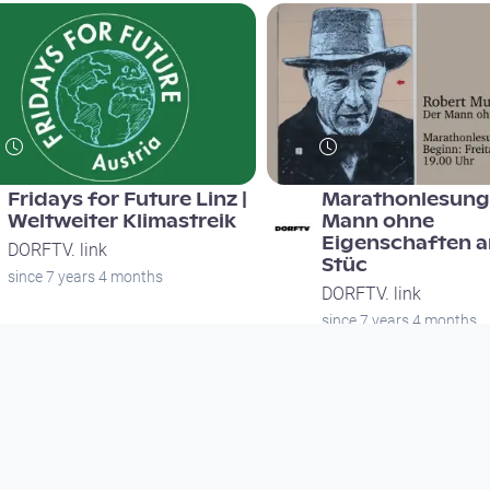
Fridays for Future Linz |
Marathonlesung:
Weltweiter Klimastreik
Mann ohne
Eigenschaften a
DORFTV. link
Stüc
since 7 years 4 months
DORFTV. link
since 7 years 4 months