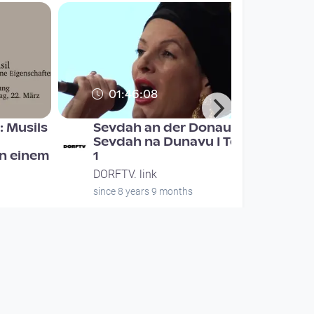
01:46:08
 Musils
Sevdah an der Donau /
Sevdah na Dunavu I Teil
n einem
1
DORFTV. link
since 8 years 9 months