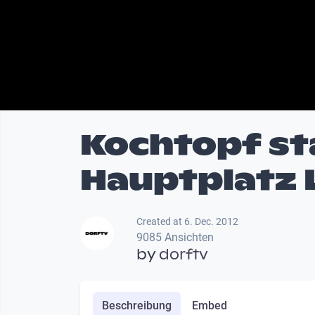
Kochtopf st
Hauptplatz 
Created at 6. Dec. 2012
9085 Ansichten
by
dorftv
Beschreibung
Embed