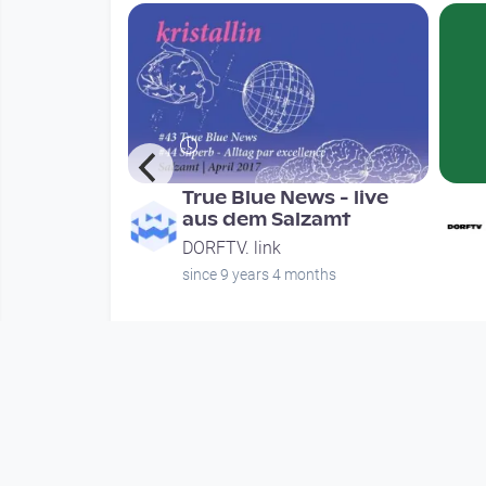
iest Till
True Blue News - live
Eine
aus dem Salzamt
ng der
DORFTV. link
since 9 years 4 months
nths
Mehr vom User