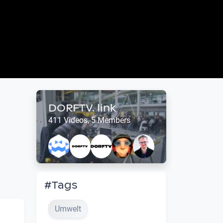
DORFTV. link
411 Videos, 5 Members
#Tags
Umwelt