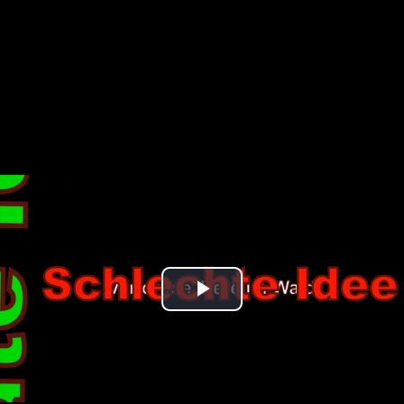
Play
Video