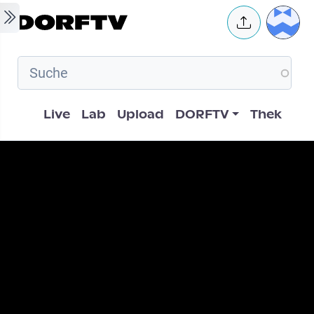
Skip to main content
User 
Hauptnavigation
Live
Lab
Upload
DORFTV
Thek