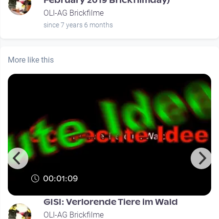
February 2019 Brickfilmday)
OLI-AG Brickfilme
since 7 years 6 months
More like this
00:01:09
GISI: Verlorende Tiere im Wald
OLI-AG Brickfilme