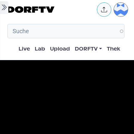
Skip to main content
User 
Hauptnavigation
Live
Lab
Upload
DORFTV
Thek