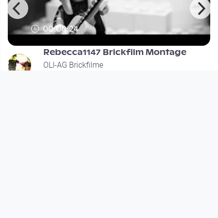
00:00:24
Rebecca1147 Brickfilm Montage
OLI-AG Brickfilme
since 8 years 2 months
Footer 1
Charta für Community Fernsehen in Österreich
Datenschutzerklärung
Gesetze im Rundfunkbereich
Grundsätze der Programmgestaltung
Jugendschutzerklärung
Impressum & Haftungsausschluss
Nutzungsvereinbarung