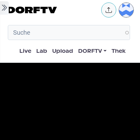
Skip to main content
User 
Hauptnavigation
Live
Lab
Upload
DORFTV
Thek