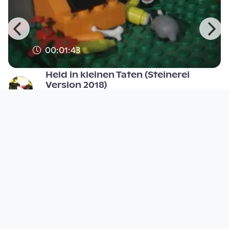
00:01:43
Held in kleinen Taten (Steinerei
Version 2018)
OLI-AG Brickfilme
since 8 years
Footer 1
Charta für Community Fernsehen in Österreich
Datenschutzerklärung
Gesetze im Rundfunkbereich
Grundsätze der Programmgestaltung
Jugendschutzerklärung