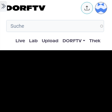
Skip to main content
User 
Hauptnavigation
Live
Lab
Upload
DORFTV
Thek