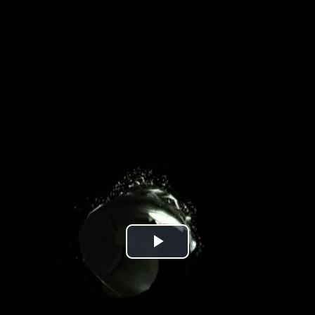
Play
Video