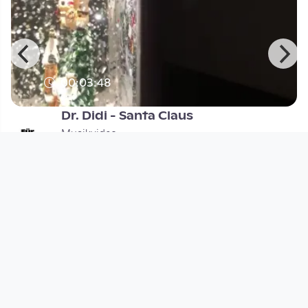
00:03:48
Dr. Didi - Santa Claus
Musikvideo
since 4 years 7 months
Footer 1
Charta für Community Fernsehen in Österreich
Datenschutzerklärung
Gesetze im Rundfunkbereich
Grundsätze der Programmgestaltung
Jugendschutzerklärung