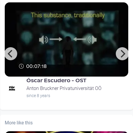
00:07:18
Óscar Escudero - OST
Anton Bruckner Privatuniversität OÖ
since 8 years
More like this