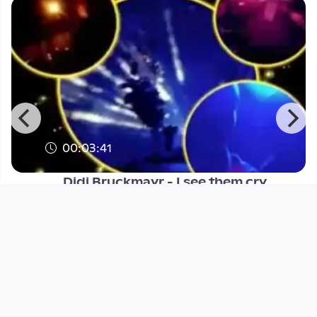
00:03:41
Didi Bruckmayr - I see them cry
backstage
Musikvideo
since 13 years 1 month
Footer 1
Charta für Community Fernsehen in Österreich