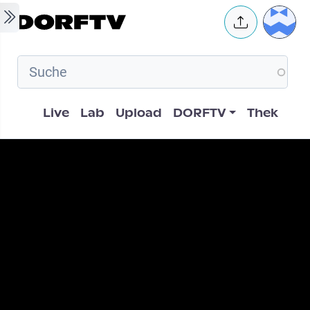
Skip to main content
User 
Hauptnavigation
Live
Lab
Upload
DORFTV
Thek