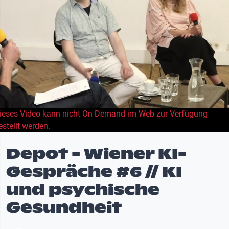
ieses Video kann nicht On Demand im Web zur Verfügung
estellt werden.
Depot - Wiener KI-
Gespräche #6 // KI
und psychische
Gesundheit