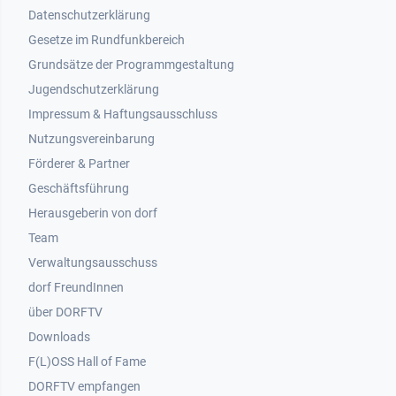
Datenschutzerklärung
Gesetze im Rundfunkbereich
Grundsätze der Programmgestaltung
Jugendschutzerklärung
Impressum & Haftungsausschluss
Nutzungsvereinbarung
Footer 2
Förderer & Partner
Geschäftsführung
Herausgeberin von dorf
Team
Verwaltungsausschuss
dorf FreundInnen
Footer 3
über DORFTV
Downloads
F(L)OSS Hall of Fame
Footer 4
DORFTV empfangen