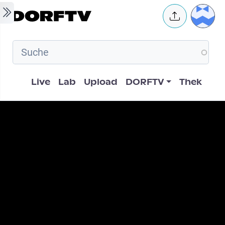
Skip to main content
User 
Hauptnavigation
Live
Lab
Upload
DORFTV
Thek