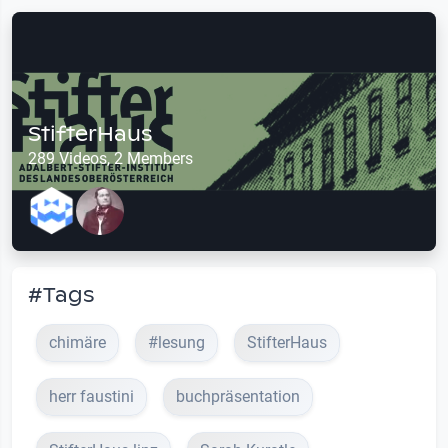
StifterHaus
289 Videos, 2 Members
#Tags
chimäre
#lesung
StifterHaus
herr faustini
buchpräsentation