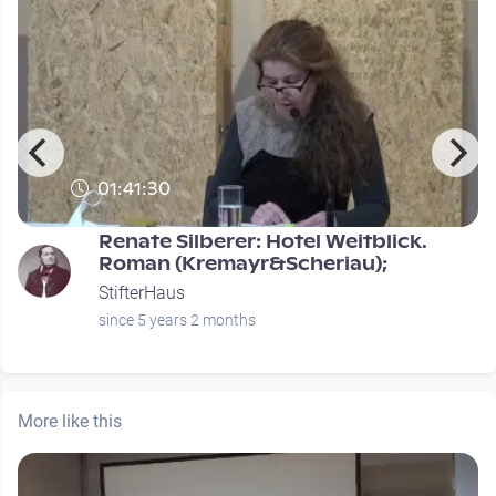
01:41:30
Renate Silberer: Hotel Weitblick.
Roman (Kremayr&Scheriau);
StifterHaus
since 5 years 2 months
More like this