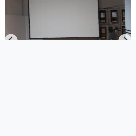
01:14:10
CHRISTOPH JANACS: "die Stille nach
dem Doppelpunkt" (Edition
StifterHaus
since 1 year 6 months
Footer 1
Charta für Community Fernsehen in Österreich
Datenschutzerklärung
Gesetze im Rundfunkbereich