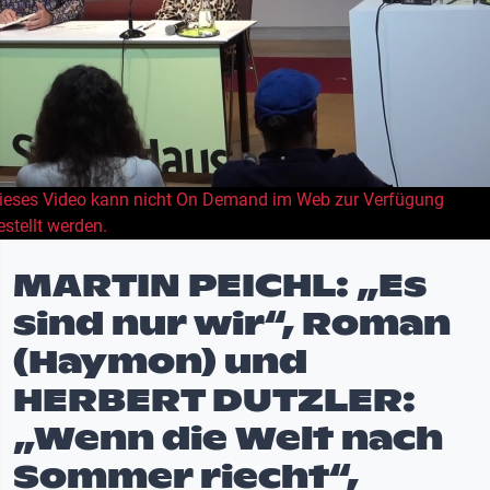
ieses Video kann nicht On Demand im Web zur Verfügung
estellt werden.
MARTIN PEICHL: „Es
sind nur wir“, Roman
(Haymon) und
HERBERT DUTZLER:
„Wenn die Welt nach
Sommer riecht“,