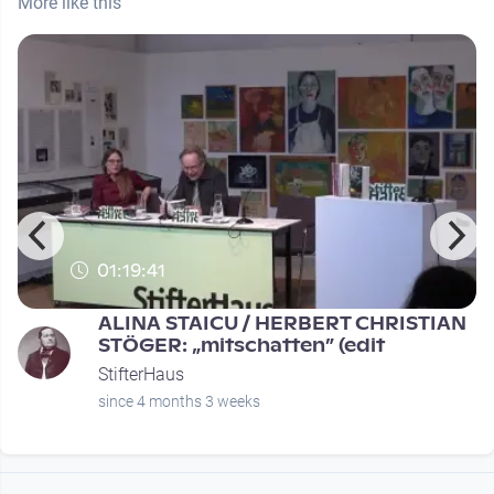
More like this
01:19:41
ALINA STAICU / HERBERT CHRISTIAN
STÖGER: „mitschatten” (edit
StifterHaus
since 4 months 3 weeks