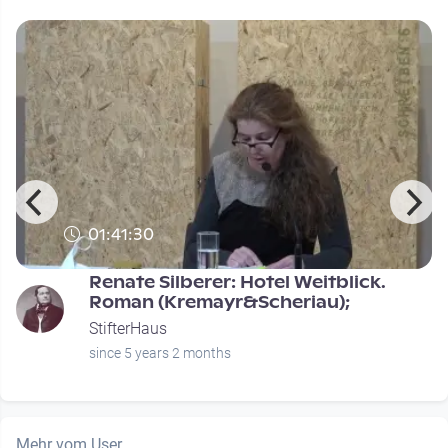
01:41:30
Renate Silberer: Hotel Weitblick.
Roman (Kremayr&Scheriau);
StifterHaus
since 5 years 2 months
Mehr vom User