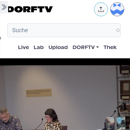
Skip to main content
User 
m
Hauptnavigation
Live
Lab
Upload
DORFTV
Thek