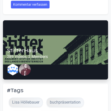
Kommentar verfassen
StifterHaus
289 Videos, 2 Members
#Tags
Lisa Höllebauer
buchpräsentation