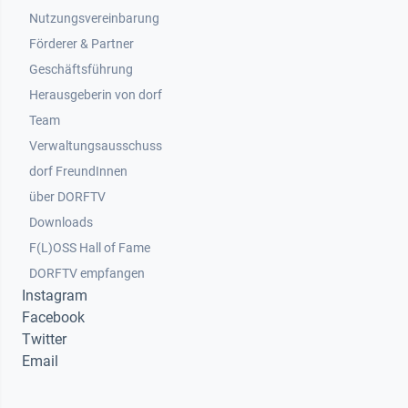
Nutzungsvereinbarung
Footer 2
Förderer & Partner
Geschäftsführung
Herausgeberin von dorf
Team
Verwaltungsausschuss
dorf FreundInnen
Footer 3
über DORFTV
Downloads
F(L)OSS Hall of Fame
Footer 4
DORFTV empfangen
Instagram
Facebook
Twitter
Email