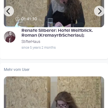
01:41:30
Renate Silberer: Hotel Weitblick.
Roman (Kremayr&Scheriau);
StifterHaus
since 5 years 2 months
Mehr vom User