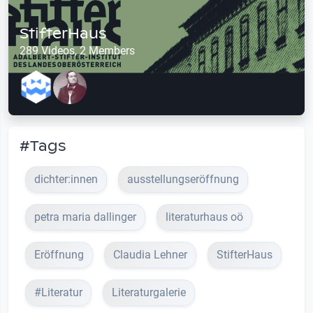
StifterHaus
289 Videos, 2 Members
#Tags
dichter:innen
ausstellungseröffnung
petra maria dallinger
literaturhaus oö
Eröffnung
Claudia Lehner
StifterHaus
#Literatur
Literaturgalerie