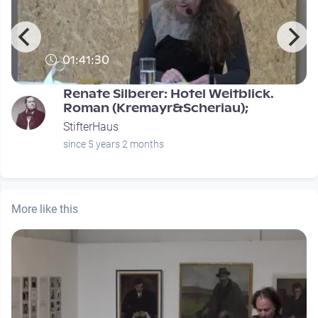
01:41:30
Renate Silberer: Hotel Weitblick.
Roman (Kremayr&Scheriau);
StifterHaus
since 5 years 2 months
More like this