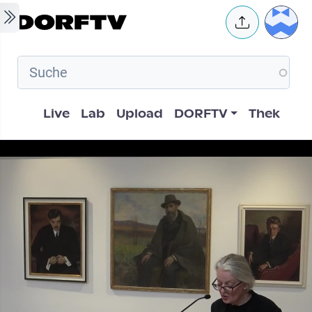
Skip to main content
User 
Hauptnavigation
Live
Lab
Upload
DORFTV
Thek