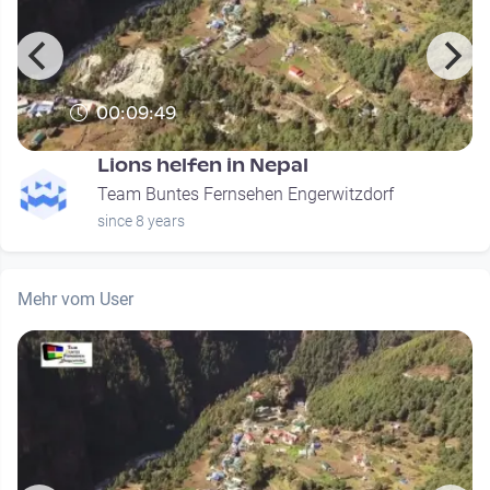
00:09:49
Lions helfen in Nepal
Team Buntes Fernsehen Engerwitzdorf
since 8 years
Mehr vom User