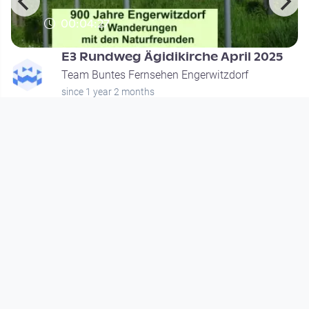
00:04:27
E3 Rundweg Ägidikirche April 2025
Team Buntes Fernsehen Engerwitzdorf
since 1 year 2 months
Footer 1
Charta für Community Fernsehen in Österreich
Datenschutzerklärung
Gesetze im Rundfunkbereich
Grundsätze der Programmgestaltung
Jugendschutzerklärung
Impressum & Haftungsausschluss
Nutzungsvereinbarung