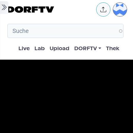
Skip to main content
User 
Hauptnavigation
Live
Lab
Upload
DORFTV
Thek