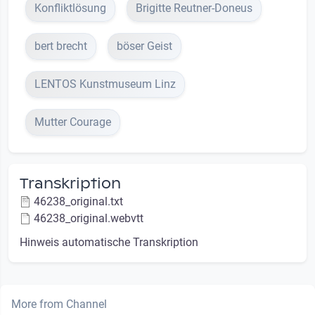
Konfliktlösung
Bri­git­te Reutner-Doneus
bert brecht
böser Geist
LENTOS Kunstmuseum Linz
Mut­ter Cou­ra­ge
Transkription
46238_original.txt
46238_original.webvtt
Hinweis automatische Transkription
More from Channel