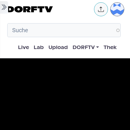
Skip to main content
User 
Hauptnavigation
Live
Lab
Upload
DORFTV
Thek