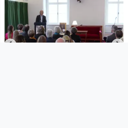
01:24:29
Buchpräsentation: Facetten 2023
Lentos / Nordico
since 2 years 7 months
Footer 1
Charta für Community Fernsehen in Österreich
Datenschutzerklärung