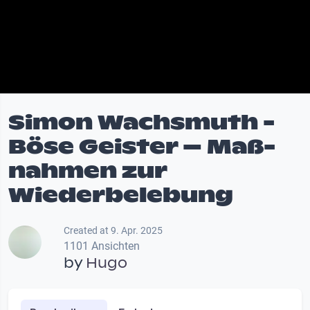
Simon Wachs­muth -
Böse Geis­ter – Maß­
nah­men zur
Wiederbelebung
Created at 9. Apr. 2025
1101 Ansichten
by
Hugo