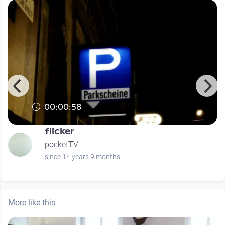
00:00:58
flicker
pocketTV
since 14 years 9 months
More like this