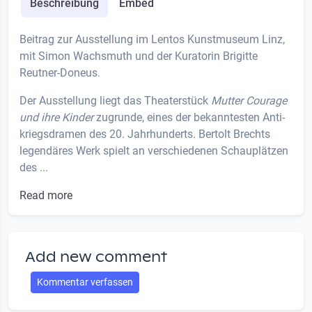
Beschreibung
Embed
Beitrag zur Ausstellung im Lentos Kunstmuseum Linz,
mit Simon Wachs­muth und der Kuratorin Bri­git­te
Reutner-Doneus.
Der Aus­stel­lung liegt das Thea­ter­stück
Mut­ter Cou­ra­ge
und ihre Kin­der
zugrun­de, eines der bekann­tes­ten Anti­
kriegs­dra­men des 20. Jahr­hun­derts. Ber­tolt Brechts
legen­dä­res Werk spielt an ver­schie­de­nen Schau­plät­zen
des ...
Read more
Add new comment
Kommentar verfassen