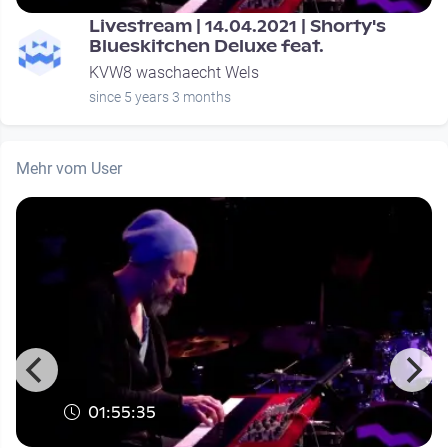
Livestream | 14.04.2021 | Shorty's
Blueskitchen Deluxe feat.
KVW8 waschaecht Wels
since 5 years 3 months
Mehr vom User
01:55:35