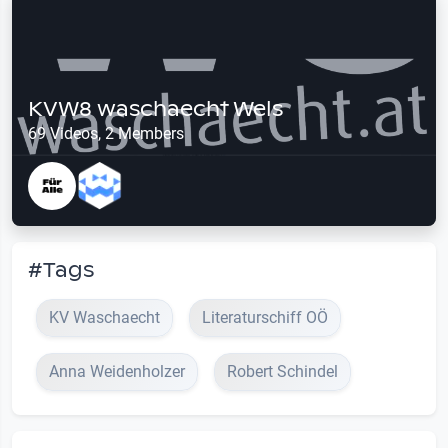
KVW8 waschaecht Wels
69 Videos, 2 Members
#Tags
KV Waschaecht
Literaturschiff OÖ
Anna Weidenholzer
Robert Schindel