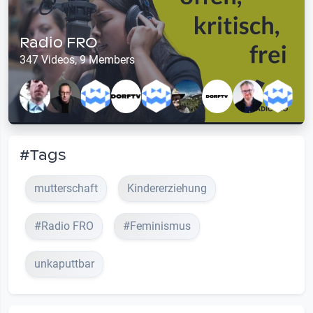
Radio FRO
347 Videos, 9 Members
#Tags
mutterschaft
Kindererziehung
#Radio FRO
#Feminismus
unkaputtbar