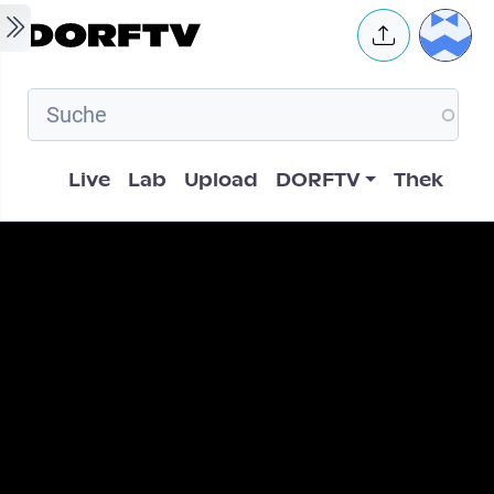
Skip to main content
User 
Hauptnavigation
Live
Lab
Upload
DORFTV
Thek