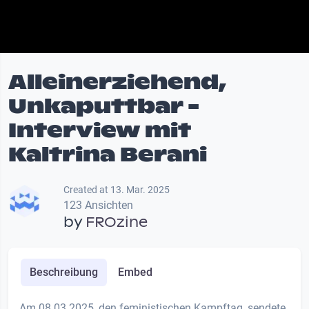
Alleinerziehend,
Unkaputtbar -
Interview mit
Kaltrina Berani
Created at 13. Mar. 2025
123 Ansichten
by
FROzine
Beschreibung
Embed
Am 08.03.2025, den feministischen Kampftag, sendete