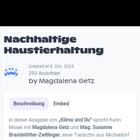
Nachhaltige
Haustierhaltung
Created at 8. Oct. 2024
293 Ansichten
by
Magdalena Getz
Beschreibung
Embed
In dieser Ausgabe von
„Klima und Du“
spricht Karin
Moser mit
Magdalena Getz
und
Mag. Susanne
Brandstötter-Zeitlinger
, einer Tierärztin aus Micheldorf