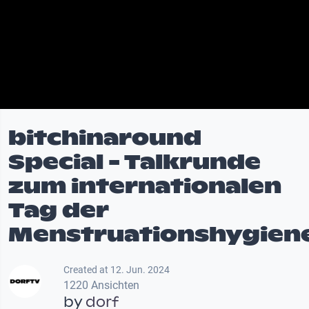
bitchinaround
Special - Talkrunde
zum internationalen
Tag der
Menstruationshygien
Created at 12. Jun. 2024
1220 Ansichten
by
dorf