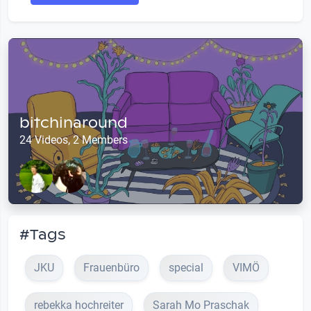
bitchinaround
24 Videos, 2 Members
#Tags
JKU
Frauenbüro
special
VIMÖ
rebekka hochreiter
Sarah Mo Praschak