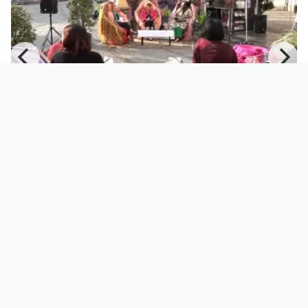
00:47:35
bitchinaround special
Frauenbüro Linz
since 3 years 2 months
Footer 1
Charta für Community Fernsehen in Österreich
Datenschutzerklärung
Gesetze im Rundfunkbereich
Grundsätze der Programmgestaltung