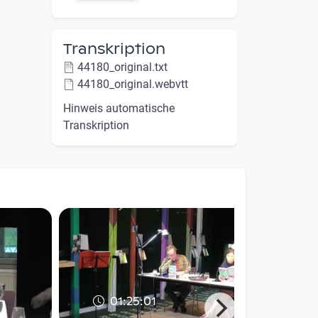
Transkription
44180_original.txt
44180_original.webvtt
Hinweis automatische
Transkription
01:25:01