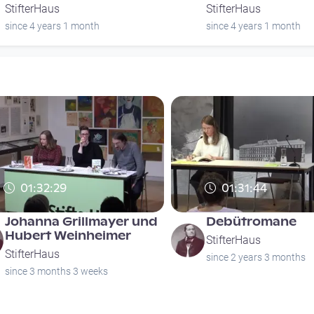
StifterHaus
StifterHaus
since 4 years 1 month
since 4 years 1 month
01:32:29
01:31:44
Johanna Grillmayer und
Debütromane
Hubert Weinheimer
StifterHaus
StifterHaus
since 2 years 3 months
since 3 months 3 weeks