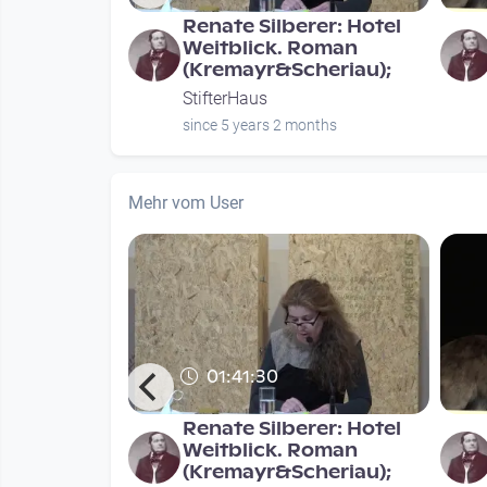
-Stifter-
Renate Silberer: Hotel
„Was geht
Weitblick. Roman
an? –
(Kremayr&Scheriau);
StifterHaus
nths
since 5 years 2 months
Mehr vom User
01:41:30
en. Mutter
Renate Silberer: Hotel
nnen über
Weitblick. Roman
ache
(Kremayr&Scheriau);