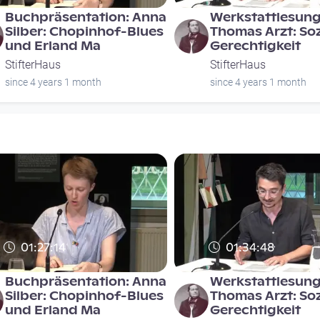
Buchpräsentation: Anna
Werkstattlesung
Silber: Chopinhof-Blues
Thomas Arzt: Soz
und Erland Ma
Gerechtigkeit
StifterHaus
StifterHaus
since 4 years 1 month
since 4 years 1 month
01:27:14
01:34:48
Buchpräsentation: Anna
Werkstattlesung
Silber: Chopinhof-Blues
Thomas Arzt: Soz
und Erland Ma
Gerechtigkeit