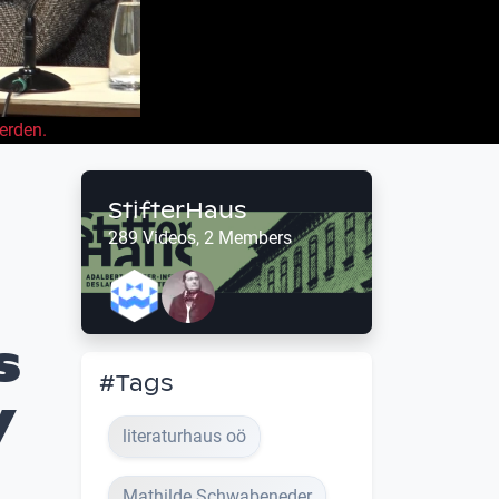
erden.
StifterHaus
289 Videos, 2 Members
s
#Tags
y
literaturhaus oö
Mathilde Schwabeneder