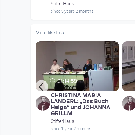
StifterHaus
nths
since 5 years 2 months
More like this
01:14:59
CHRISTINA MARIA
ntation:
LANDERL: „Das Buch
Verlag
Helga“ und JOHANNA
GRILLM
StifterHaus
nths
since 1 year 2 months