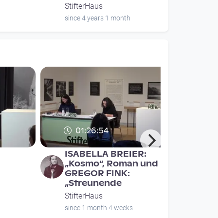
StifterHaus
since 4 years 1 month
01:26:54
ISABELLA BREIER:
„Kosmo“, Roman und
GREGOR FINK:
„Streunende
StifterHaus
since 1 month 4 weeks