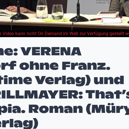
s Video kann nicht On Demand im Web zur Verfügung gestellt w
e: VERENA
rf ohne Franz.
ime Verlag) und
ILLMAYER: That’
opia. Roman (Mür
rlag)