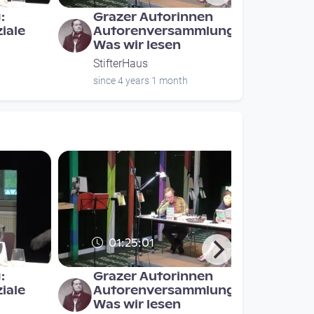
:
Grazer Autorinnen
iale
Autorenversammlung -
Was wir lesen
StifterHaus
since 4 years 1 month
01:25:01
:
Grazer Autorinnen
iale
Autorenversammlung -
Was wir lesen