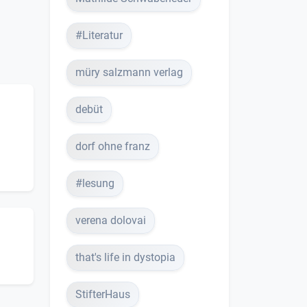
#Literatur
müry salzmann verlag
debüt
dorf ohne franz
#lesung
verena dolovai
that's life in dystopia
StifterHaus