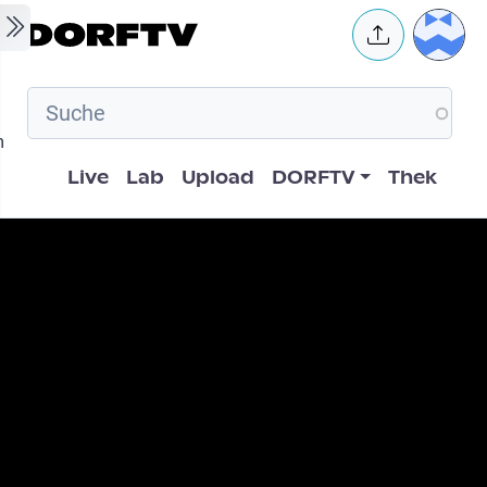
Skip to main content
User 
m
Hauptnavigation
Live
Lab
Upload
DORFTV
Thek