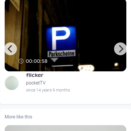
00:00:58
flicker
pocketTV
since 14 years 9 months
More like this