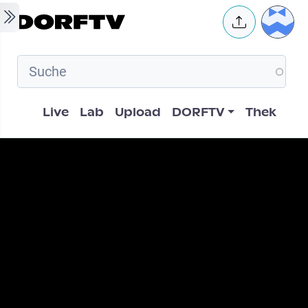
Skip to main content
User 
Hauptnavigation
Live
Lab
Upload
DORFTV
Thek