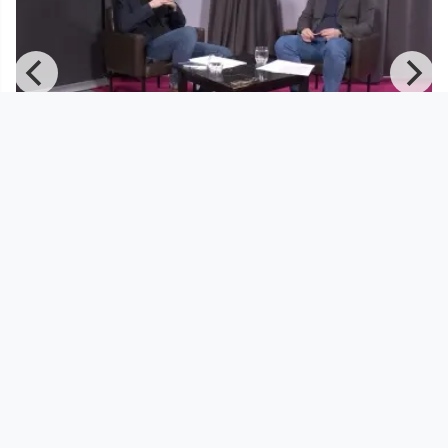
00:58:56
Coronageschwurbel und
Staatsverweigerung als
Herausforderung
Advent. Advent. Covid-19 brennt.
since 4 years 8 months
Footer 1
Charta für Community Fernsehen in Österreich
Datenschutzerklärung
Gesetze im Rundfunkbereich
Grundsätze der Programmgestaltung