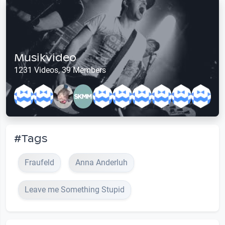
Musikvideo
1231 Videos, 39 Members
#Tags
Fraufeld
Anna Anderluh
Leave me Something Stupid