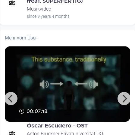
(feat. SUPERFERTIG)
Musikvideo
since 9 years 4 months
Mehr vom User
00:07:18
Óscar Escudero - OST
Anton Bruckner Privatuniversität OÖ