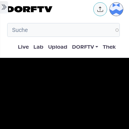
Skip to main content
User 
Hauptnavigation
Live
Lab
Upload
DORFTV
Thek