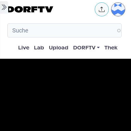
Skip to main content
User 
Hauptnavigation
Live
Lab
Upload
DORFTV
Thek