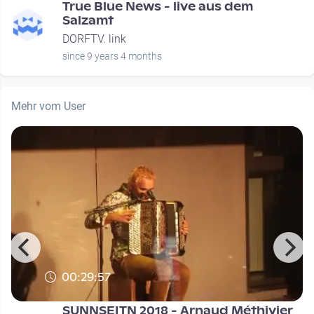
e
True Blue News - live aus dem
Salzamt
DORFTV. link
since 9 years 4 months
Mehr vom User
00:29:57
SUNNSEITN 2018 - Arnaud Méthivier