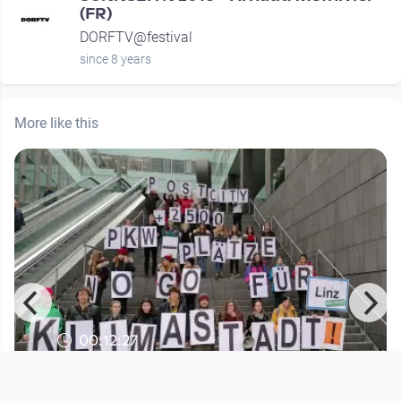
(FR)
DORFTV@festival
since 8 years
More like this
00:12:27
Fridays for Future and More -