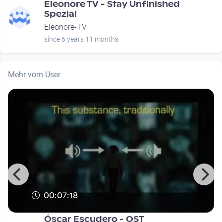
Eleonore TV - Stay Unfinished
Spezial
Eleonore-TV
since 6 years 11 months
Mehr vom User
00:07:18
Óscar Escudero - OST