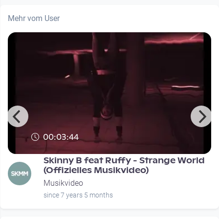
Mehr vom User
00:03:44
Skinny B feat Ruffy - Strange World
(Offizielles Musikvideo)
Musikvideo
since 7 years 5 months