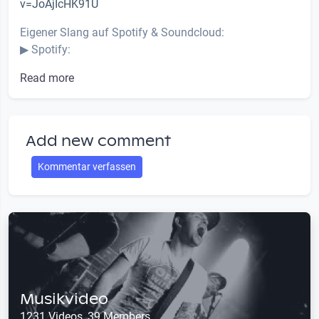
v=JoAjIcHK91U
Eigener Slang auf Spotify & Soundcloud:
▶ Spotify:
Read more
Add new comment
Kommentar verfassen
Musikvideo
1231 Videos, 39 Members