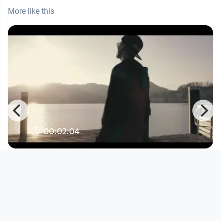
More like this
00:02:04
M@sta - Atlantis (Offizielles
Musikvideo)
Musikvideo
since 6 years 9 months