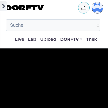
Skip to main content
User 
Hauptnavigation
Live
Lab
Upload
DORFTV
Thek