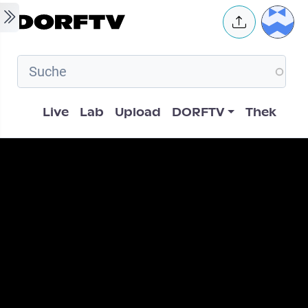
Skip to main content
User 
Hauptnavigation
Live
Lab
Upload
DORFTV
Thek