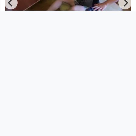
00:04:18
Äffchen & Craigs - KILO
Musikvideo
since 4 years 7 months
Footer 1
Charta für Community Fernsehen in Österreich
Datenschutzerklärung
Gesetze im Rundfunkbereich
Grundsätze der Programmgestaltung
Jugendschutzerklärung
Impressum & Haftungsausschluss
Nutzungsvereinbarung