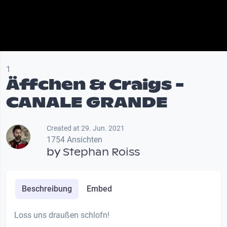
1
Äffchen & Craigs -
CANALE GRANDE
Created at 29. Jun. 2021
1754 Ansichten
by
Stephan Roiss
Beschreibung
Embed
Loss uns draußen schlofn!