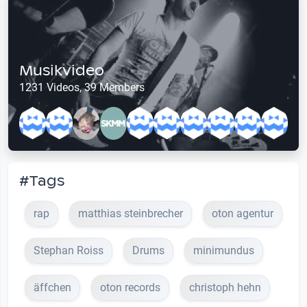
Musikvideo
1231 Videos, 39 Members
#Tags
rap
matthias steinbrecher
oton agentur
Stephan Roiss
Drums
minimundus
äffchen
oton records
christoph hehn