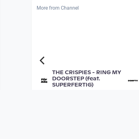
More from Channel
00:03:59
rauer's
THE CRISPIES - RING MY
 EPK
DOORSTEP (feat.
SUPERFERTIG)
Musikvideo
nth
since 9 years 4 months
Mehr vom User