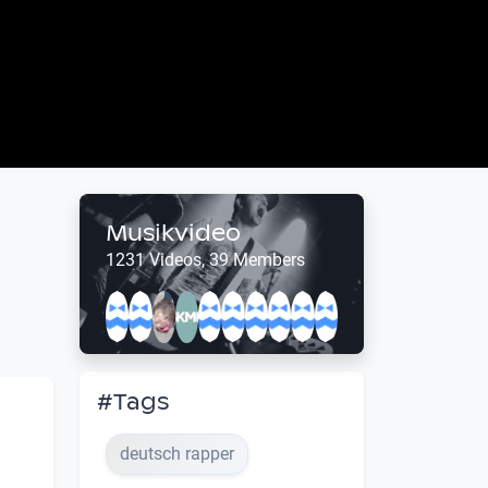
Musikvideo
1231 Videos, 39 Members
#Tags
deutsch rapper