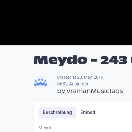
Meydo - 243 
Created at 20. May. 2016
6682 Ansichten
by
VramanMusiclabs
Beschreibung
Embed
Meydo