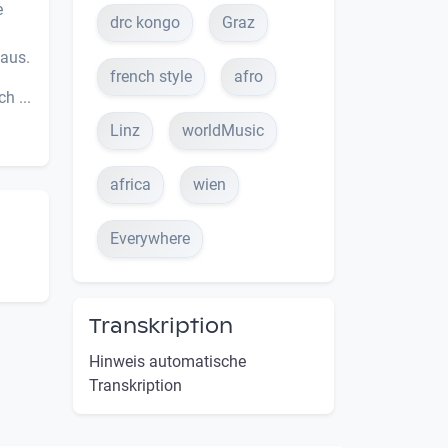
e
drc kongo
Graz
 aus.
french style
afro
h ...
Linz
worldMusic
africa
wien
Everywhere
Transkription
Hinweis automatische
Transkription