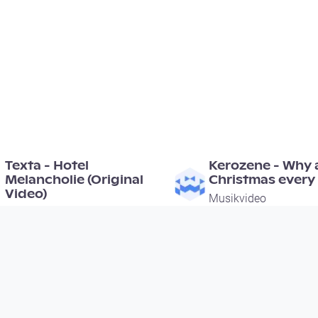
00:03:54
00:04:21
Texta - Hotel
Kerozene - Why a
Melancholie (Original
Christmas every
Video)
Musikvideo
Musikvideo
since 14 years 8 months
since 9 years 4 months