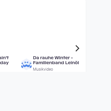
00:03:02
in't
Da rauhe Winter -
 day
Familienband Leinöl
Musikvideo
since 7 years 4 months