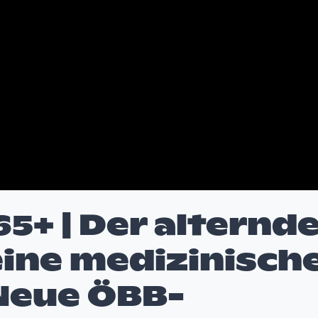
5+ | Der alternd
ine medizinisch
Neue ÖBB-