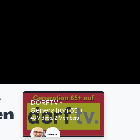
e
DORFTV -
en
Generation 65 +
48 Videos, 2 Members