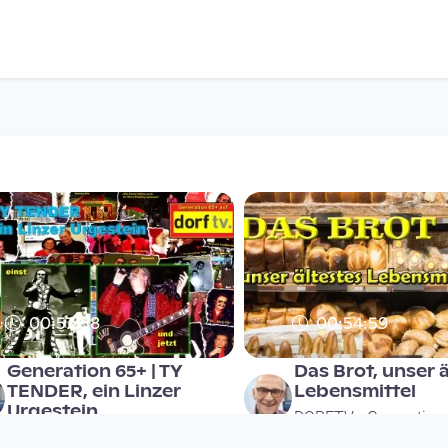
00:57:58
00:54:59
Generation 65+ | TY
Das Brot, unser 
TENDER, ein Linzer
Lebensmittel
Urgestein
DORFTV - Generation
DORFTV - Generation 65 +
since 7 years 5 months