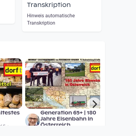
Transkription
Hinweis automatische
Transkription
00:41:57
ältestes
Generation 65+ | 180
Jahre Eisenbahn in
Österreich
 65 +
DORFTV - Generation 65 +