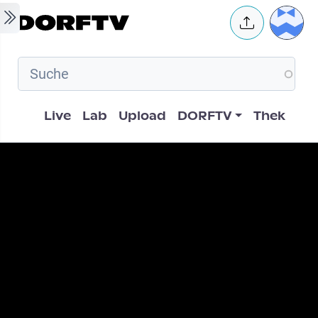
Skip to main content
User 
Hauptnavigation
Live
Lab
Upload
DORFTV
Thek