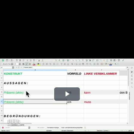
Play
Video