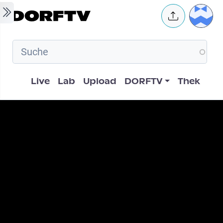
Skip to main content
User 
Hauptnavigation
Live
Lab
Upload
DORFTV
Thek