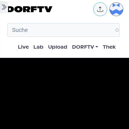
Skip to main content
User 
Hauptnavigation
Live
Lab
Upload
DORFTV
Thek