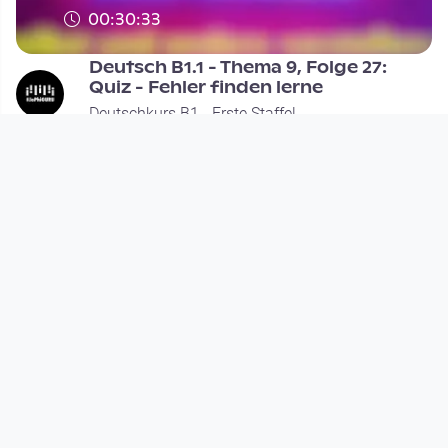
00:30:33
Deutsch B1.1 - Thema 9, Folge 27:
Quiz - Fehler finden lerne
Deutschkurs B1 - Erste Staffel
since 7 years 5 months
Footer 1
Charta für Community Fernsehen in Österreich
Datenschutzerklärung
Gesetze im Rundfunkbereich
Grundsätze der Programmgestaltung
Jugendschutzerklärung
Impressum & Haftungsausschluss
Nutzungsvereinbarung
Footer 2
Förderer & Partner