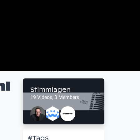
hl
Stimmlagen
19 Videos, 3 Members
#Tags