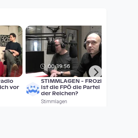
00:39:56
adio
STIMMLAGEN - FROzine:
ich vor
Ist die FPÖ die Partei
der Reichen?
Stimmlagen
since 8 years 9 months