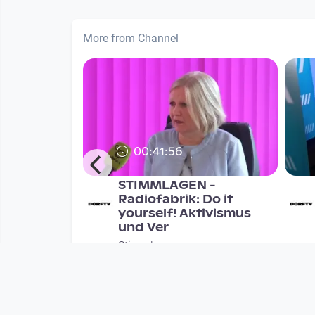
More from Channel
00:41:56
: Radio
STIMMLAGEN -
 Ein
Radiofabrik: Do it
oses
yourself! Aktivismus
und Ver
Stimmlagen
onths
since 8 years 10 months
Mehr vom User