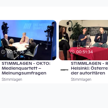
00:57:56
00:51:34
STIMMLAGEN - OKTO:
STIMMLAGEN - R
Medienquartett –
Helsinki: Österre
Meinungsumfragen
der autoritären
Stimmlagen
Stimmlagen
since 8 years 9 months
since 8 years 9 months