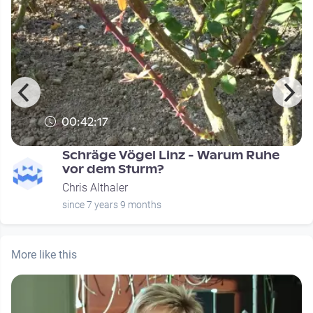
00:42:17
n
Schräge Vögel Linz - Warum Ruhe
vor dem Sturm?
Chris Althaler
since 7 years 9 months
More like this