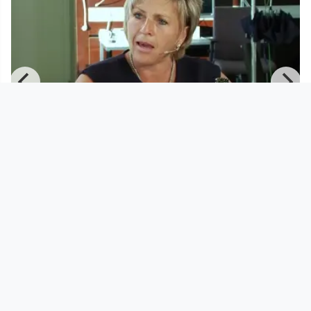
01:00:06
EXkurs - EXIT-sozial hilft beim
Helfen!
EXkurs
since 10 years 1 month
Footer 1
Charta für Community Fernsehen in Österreich
Datenschutzerklärung
Gesetze im Rundfunkbereich