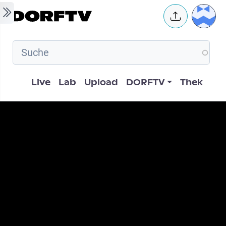
Skip to main content
User 
Hauptnavigation
Live
Lab
Upload
DORFTV
Thek