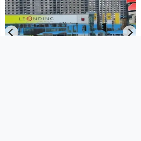
00:16:18
"Harter Plateau - Eine
Hochhausutopie"_Führung durch
die Au
Suburbia TV
since 10 years 6 months
Footer 1
Charta für Community Fernsehen in Österreich
Datenschutzerklärung
Gesetze im Rundfunkbereich