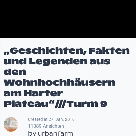
„Geschichten, Fakten
und Legenden aus
den
Wohnhochhäusern
am Harter
Plateau“///Turm 9
Created at 27. Jan. 2016
11389 Ansichten
by
urbanfarm