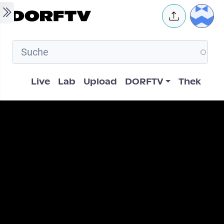
Skip to main content
User 
Hauptnavigation
Live
Lab
Upload
DORFTV
Thek