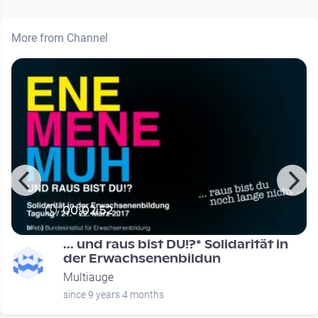
More from Channel
00:02:52
... und raus bist DU!?* Solidarität in
der Erwachsenenbildun
Multiauge
since 9 years 4 months