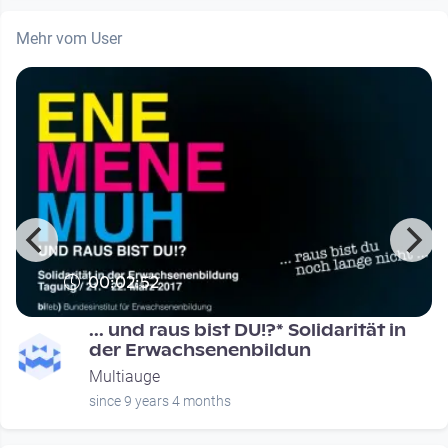
Mehr vom User
00:02:52
... und raus bist DU!?* Solidarität in
der Erwachsenenbildun
Multiauge
since 9 years 4 months