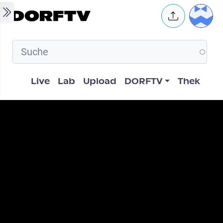
Skip to main content
User 
Hauptnavigation
Live
Lab
Upload
DORFTV
Thek