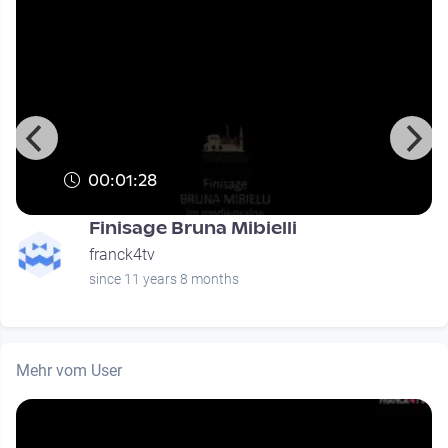
00:01:28
Finisage Bruna Mibielli
franck4tv
since 11 years 8 months
Mehr vom User