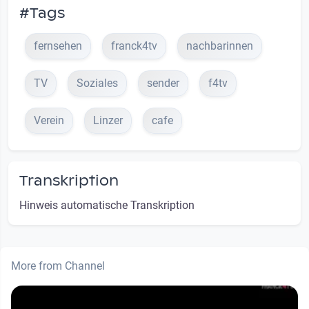
#Tags
fernsehen
franck4tv
nachbarinnen
TV
Soziales
sender
f4tv
Verein
Linzer
cafe
Transkription
Hinweis automatische Transkription
More from Channel