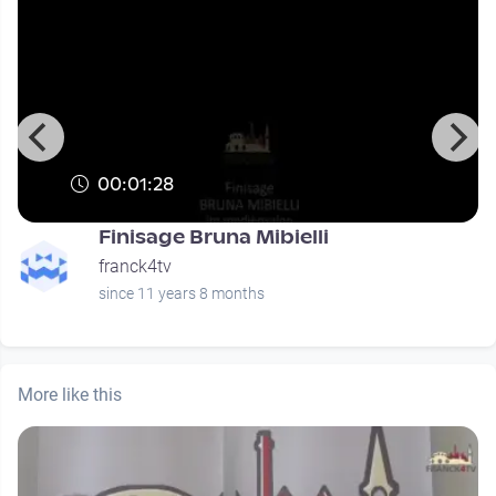
00:01:28
Finisage Bruna Mibielli
franck4tv
since 11 years 8 months
More like this