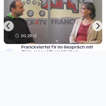
00:29:12
Franckviertel TV im Gespräch mit
Gilda Johne/ Projektleiteri
franck4tv
since 10 years 8 months
Footer 1
Charta für Community Fernsehen in Österreich
Datenschutzerklärung
Gesetze im Rundfunkbereich
Grundsätze der Programmgestaltung