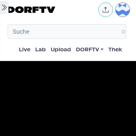
Skip to main content
User 
Hauptnavigation
Live
Lab
Upload
DORFTV
Thek