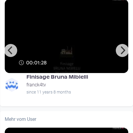
00:01:28
Finisage Bruna Mibielli
franck4tv
since 11 years 8 months
Mehr vom User