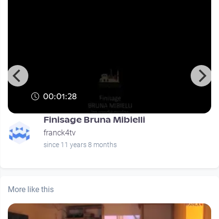
00:01:28
Finisage Bruna Mibielli
franck4tv
since 11 years 8 months
More like this