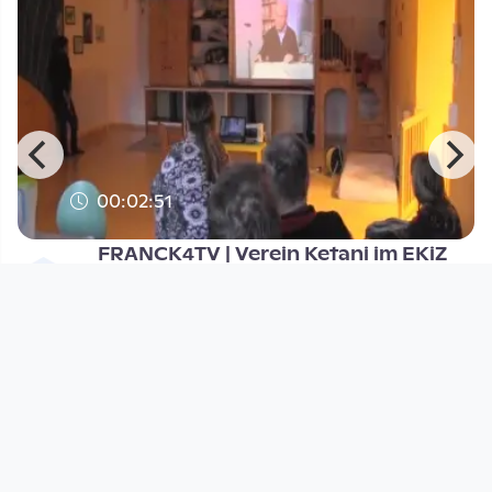
00:02:51
FRANCK4TV | Verein Ketani im EKiZ
rund.um
franck4tv
since 11 years 5 months
Footer 1
Charta für Community Fernsehen in Österreich
Datenschutzerklärung